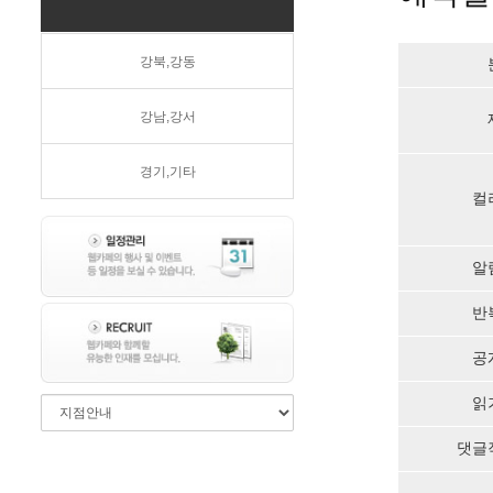
강북,강동
강남,강서
경기,기타
컬
알
반
공
읽
댓글