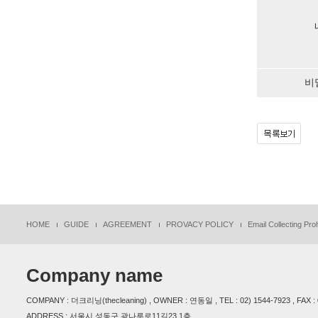
비
HOME
GUIDE
AGREEMENT
PROVACY POLICY
Email Collecting Proh
Company name
COMPANY : 더크리닝(thecleaning) , OWNER : 연동일 , TEL : 02) 1544-7923 , FAX : 
ADDRESS : 서울시 성동구 광나루로11길23 1층