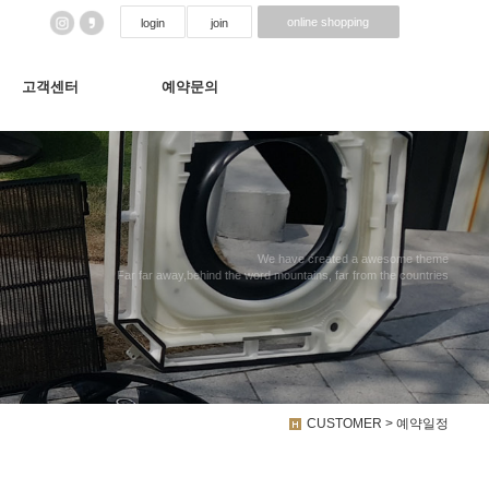
online shopping
login
join
고객센터
예약문의
We have created a awesome theme
Far far away,behind the word mountains, far from the countries
CUSTOMER > 예약일정