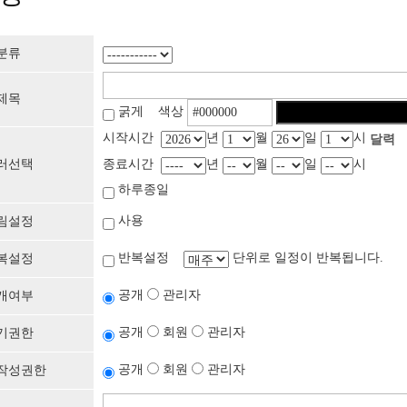
분류
제목
굵게 색상
시작시간
년
월
일
시
달력
러선택
종료시간
년
월
일
시
하루종일
사용
림설정
반복설정
단위로 일정이 반복됩니다.
복설정
공개
관리자
개여부
공개
회원
관리자
기권한
공개
회원
관리자
작성권한